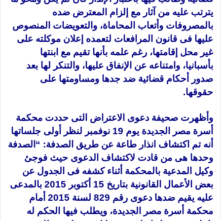
يترتب عليه من آثار مع إلزام المعترض ضده
بالمصروفات وأتعاب المحاماة، والتعويضات المنصوص
عليها فى قانون المرافعات لتعمده إعلان موكلته على
غير محل إقامتها، رغم علمه بأنها تقيم مع ابنتها
بأسبانيا، وامتناعه عن الإنفاق عليها، والتنكر لها بعد
صدور أحكام قضائية ضد جدها ومساومتها على
حقوقها.
وأظهرت صحيفة دعوى الاعتراض التى حددت محكمة
أسرة مصر الجديدة يوم 19 نوفمبر لنظر أولى جلساتها
أنه تم اكتشاف انذار طاعة عن طريق الصدفة: “الصدفة
وحدها هى من قادت لاكتشاف الدعوى حيث فوجئ
وكيل المدعية بالمحكمة أثناء كشفه فى الجدول عن
بعض الأعمال القانونية بتاريخ 15 أكتوبر 2015 بالمدعى
عليه يقيم ضدها دعوى رقم 829 لسنة 2015 أمام
محكمة أسرة مصر الجديدة، ويطلب فيها الحكم له