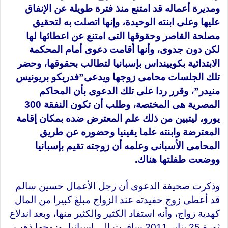
ومديرة أعماله قد امتنع منذ فترة طويلة عن الإنفاق
عليها وعلى ابنته الوحيدة، وإنها اتصلت به لتحقيق
مصلحة القاصر وحقوقها التى امتنع عن اعطائها لها
لكن دون جدوى، وأنها أقامت دعوى أمام المحكمة
الابتدائية بكويينداس بإسبانيا لتطالب بحقوقها، وحضر
تلك الجلسات محامى زوجها ويدعى”فدريكو بريونيس
منيدر”، وقرر ردا على تلك الدعوى بأن المحاكم
المصرية هى المختصة، وطلب أن تكون النفقة 300
يورو، ليتبين من ذلك علم المعترض ضده بمكان إقامة
المعترضة وابنته علما يقينيا وحضوره عن طريق
المحامى الأسبانى وعلمه أن زوجته تقيم بإسبانيا
ووضعت طفلتها هناك.
وذكرت صحيفة الدعوى أن رجل الأعمال حسين سالم
قد أعطى زوج حفيدته عند الزواج مبلغ كبيرا من المال
كهدية زواج، وأنه استفاد الكثير والكثير منها، وبعد اندلاع
ثورة 25 يناير 2011 سافرت الى إسبانيا، وزوجها ذهب