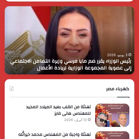
رئيس
الر
الوزراء
الس
يقرر
يثم
ضم
دور
مايا
الق
مرسي
الم
وزيرة
في
التضامن
التن
3 يونيو، 2026
رئيس الوزراء يقرر ضم مايا مرسي وزيرة التضامن الاجتماعي
ا
الاجتماعي
وحم
إلى عضوية المجموعة الوزارية لريادة الأعمال
و
إلى
الأ
عضوية
الق
المجموعة
الوزارية
كهرباء مصر
لريادة
الأعمال
تهنئة من القلب بعيد الميلاد المجيد
للمهندس هانى فايز
12 أبريل، 2026
تهنئة واجبة من المهندس محمد خيرالله