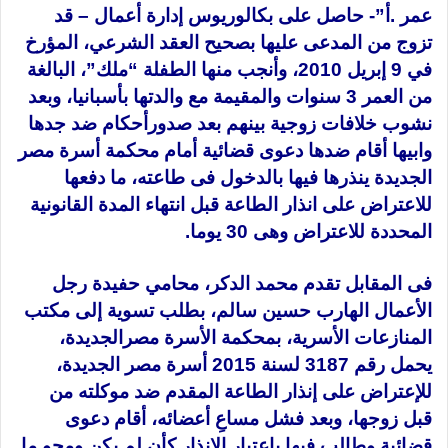
عمر .أ”- حاصل على بكالوريوس إدارة أعمال – قد
تزوج من المدعى عليها بصحيح العقد الشرعي، المؤرخ
في 9 إبريل 2010، وأنجب منها الطفلة “ملك”، البالغة
من العمر 3 سنوات والمقيمة مع والدتها بأسبانيا، وبعد
نشوب خلافات زوجية بينهم بعد صدورأحكام ضد جدها
وابيها أقام ضدها دعوى قضائية أمام محكمة أسرة مصر
الجديدة ينذرها فيها بالدخول فى طاعته، ما دفعها
للاعتراض على انذار الطاعة قبل انتهاء المدة القانونية
المحددة للاعتراض وهى 30 يوما.
فى المقابل تقدم محمد الدكر، محامي حفيدة رجل
الأعمال الهارب حسين سالم، بطلب تسوية إلى مكتب
المنازعات الأسرية، بمحكمة الأسرة مصرالجديدة،
يحمل رقم 3187 لسنة 2015 أسرة مصر الجديدة،
للإعتراض على إنذار الطاعة المقدم ضد موكلته من
قبل زوجها، وبعد فشل مساعِ أعضائه، أقام دعوى
قضائية وطالب فيها باعتبار الإنذار كأن لم يكن ومحو ما