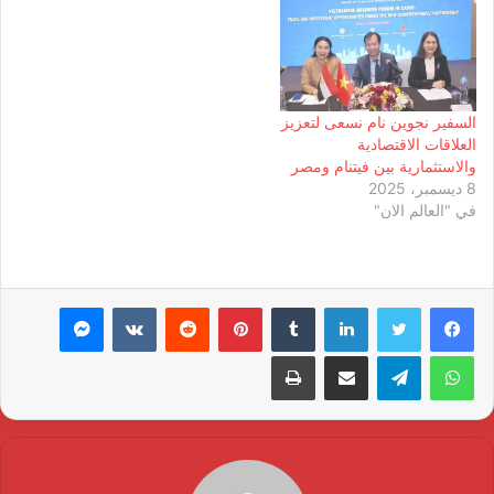
السفير نجوين نام نسعى لتعزيز
العلاقات الاقتصادية
والاستثمارية بين فيتنام ومصر
8 ديسمبر، 2025
في "العالم الان"
لينكدإن
بينتيريست
ماسنجر
واتساب
تيلقرام
مشاركة عبر البريد
طباعة