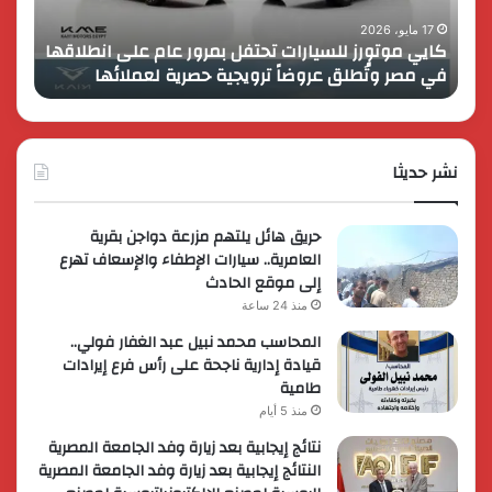
على
13
انطلاقها
بالمت
17 مايو، 2026
8 فبراير، 2026
كايي موتورز للسيارات تحتفل بمرور عام على انطلاقها
في
المصر
في مصر وتُطلق عروضاً ترويجية حصرية لعملائها
الك
مصر
الكبير
وتُطلق
برؤية
عروضاً
جديدة
ترويجية
وتوسع
حصرية
نشر حديثا
عالمي
لعملائها
حريق هائل يلتهم مزرعة دواجن بقرية
العامرية.. سيارات الإطفاء والإسعاف تهرع
إلى موقع الحادث
منذ 24 ساعة
المحاسب محمد نبيل عبد الغفار فولي..
قيادة إدارية ناجحة على رأس فرع إيرادات
طامية
منذ 5 أيام
نتائج إيجابية بعد زيارة وفد الجامعة المصرية
النتائج إيجابية بعد زيارة وفد الجامعة المصرية