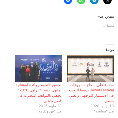
معجب بهذه:
تحميل...
مرتبط
سلامة علي : نجاح مشروعات
بحضور النجوم وجائزة استثنائية
Jewel Festival يدفعنا للتوسع
بمليون جنيه.. “الراوي 2026”
في الاستثمار الترفيهي والفني
يحتفي بالمواهب المصرية في
بمصر
قصر عابدين
10 يوليو، 2026
23 مايو، 2026
في "سياسة"
في "فن وثقافة"