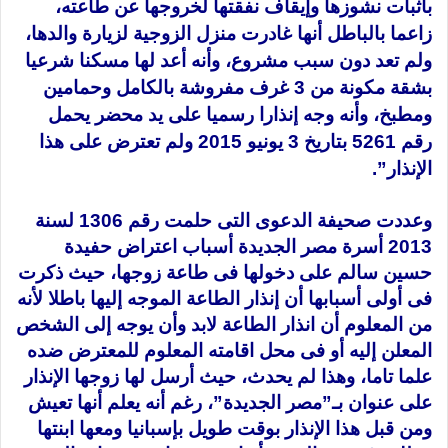
باثبات نشوزها وإيقاف نفقتها لخروجها عن طاعته،
زاعما بالباطل أنها غادرت منزل الزوجية لزيارة والدها،
ولم تعد دون سبب مشروع، وأنه أعد لها مسكنا شرعيا
بشقة مكونة من 3 غرف مفروشة بالكامل وحمامين
ومطبخ، وأنه وجه إنذارا رسميا على يد محضر يحمل
رقم 5261 بتاريخ 3 يونيو 2015 ولم تعترض على هذا
الإنذار”.
وعددت صحيفة الدعوى التى حلمت رقم 1306 لسنة
2013 أسرة مصر الجديدة أسباب اعتراض حفيدة
حسين سالم على دخولها فى
طاعة زوجها، حيث ذكرت
فى أولى أسبابها أن إنذار الطاعة الموجه إليها باطلا لأنه
من المعلوم أن انذار الطاعة لابد وأن يوجه إلى الشخص
المعلن إليه أو فى محل اقامته المعلوم للمعترض ضده
علما تاما، وهذا لم يحدث، حيث أرسل لها زوجها الإنذار
على عنوان بـ”مصر الجديدة”، رغم أنه يعلم أنها تعيش
ومن قبل هذا الإنذار بوقت طويل بإسبانيا ومعها ابنتها