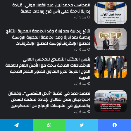
المحاسب محمد نبيل عبد الغفار فولي.. قيادة
إدارية ناجحة على رأس فرع إيرادات طامية
منذ 5 أيام
نتائج إيجابية بعد زيارة وفد الجامعة المصرية النتائج
إيجابية بعد زيارة وفد الجامعة المصرية الروسية
لمصنع الإلكترونياتروسية لمصنع الإلكترونيات
منذ 6 أيام
رئيس المكتب التنفيذي للمجلس العربي
للاختصاصات الصحية يبحث مع الأمين العام لجامعة
الدول العربية تعزيز التعاون لتطوير النظم الصحية
العربية
منذ 6 أيام
تصعيد جديد في قضية “أنجل الشعيبي”.. وقفتان
احتجاجيتان بعدن تطالبان بإعادة متهمة للسجن
والتحقيق في ملابسات الإفراج عن المحكومين
منذ 6 أيام
الأكثر تعليقاً
يسبوك
تويتر
واتساب
تيلقرام