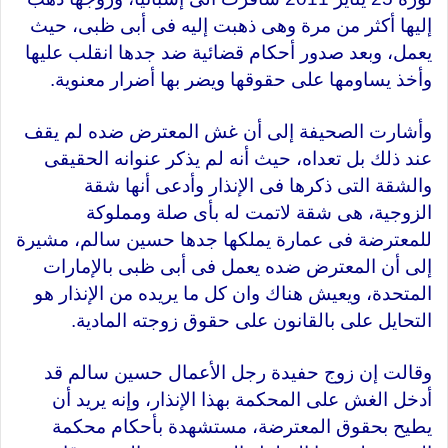
إليها أكثر من مرة وهى ذهبت إليه فى أبى ظبى، حيث
يعمل، وبعد صدور أحكام قضائية ضد جدها انقلب عليها
وأخذ يساومها على حقوقها ويضر بها أضرار معنوية.
وأشارت الصحيفة إلى أن غش المعترض ضده لم يقف
عند ذلك بل تعداه، حيث أنه لم يذكر عنوانه الحقيقى
والشقة التى ذكرها فى الإنذار وأدعى أنها شقة
الزوجية، هى شقة لاتمت له بأى صلة ومملوكة
للمعترضة فى عمارة يملكها جدها حسين سالم، مشيرة
إلى أن المعترض ضده يعمل فى أبى ظبى بالإمارات
المتحدة، ويعيش هناك وان كل ما يريده من الإنذار هو
التحايل على بالقانون على حقوق زوجته المادية.
وقالت إن زوج حفيدة رجل الأعمال حسين سالم قد
أدخل الغش على المحكمة بهذا الإنذار، وإنه يريد أن
يطيح بحقوق المعترضة، مستشهدة بأحكام محكمة