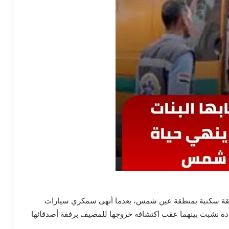
شقة سكنية بمنطقة عين شمس، بعدما أنهى سمكري سيارات
الـ26 عامًا، إثر خلافات حادة نشبت بينهما عقب اكتشافه خروجها للمصيف برفقة أصدقائها