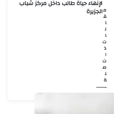
لإنهاء حياة طالب داخل مركز شباب
م
الجزيرة
واقعها بغير رضاها.. تفاصيل مثيرة في
ق
إحالة سائق تطبيق توصيل هدد طالبة
ا
بفيديوهات مخـ لة للمحاكمة
ل
ا
الوشاح الأبيض يتحول إلى سواد.. الحزن
ت
يخيم على الفيوم بعد مصرع شقيقين
«طبيب وصيدلي» في حادث مروع
ذ
بالعامرية
ا
ت
كلاكيت ثاني مره مصرع شاب سحبته
ماكينة دراسة القمح بالفيوم
ص
ل
ة
سباقات الموت بالفيوم تحصد ارواح
الشباب ا مام اعين الجميع
عـــــــــــــاجــل وحصريٌّ المتهمة
بقتل والدتها بالإسكندرية تعترف: