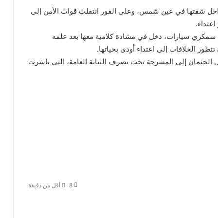
دة داخل شقتها في عين شمس، وعلى الفور انتقلت قوات الأمن إلى
اعتداء.
ل سمكري سيارات، دخل في مشادة كلامية معها بعد علمه
طور الخلافات إلى اعتداء أودى بحياتها.
ل الجثمان إلى المشرحة تحت تصرف النيابة العامة، التي باشرت
8
أقل من دقيقة
غرق داخل حمام سباحة.. تفاصيل
مأساوية في مصرع تلميذ بالمنوفية