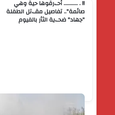
!! . ........... أحـ،رقوها حية وهي
صائمة".. تفاصيل مقـ،تل الطفلة
"جهاد" ضحـ،ية الثأر بالفيوم