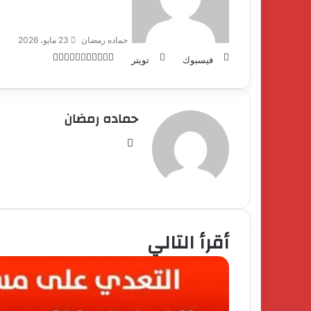
حماده رمضان
23 مايو، 2026
طباعة
تيلقرام
لينكدإن
ماسنجر
ماسنجر
واتساب
مشاركة
بينتيريست
فيسبوك
تويتر
عبر
البريد
حماده رمضان
فيسبوك
أقرأ التالي