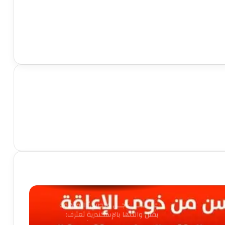
واقعها بغير رضاها.. تفاصيل مثيرة في
إحالة سائق تطبيق توصيل هدد طالبة
بفيديوهات مخـ لة للمحاكمة
الوشاح الأبيض يتحول إلى سواد.. الحزن
يخيم على الفيوم بعد مصرع شقيقين
«طبيب وصيدلي» في حادث مروع
بالعامرية
كلاكيت ثاني مره مصرع شاب سحبته
ماكينة دراسة القمح بالفيوم
سباقات الموت بالفيوم تحصد ارواح
الشباب ا مام اعين الجميع
عـــــــــــــاجــل وحصريٌّ المتهمة
بقتل والدتها بالإسكندرية تعترف:
تخلصت منها وقطعت جثتها لسوء