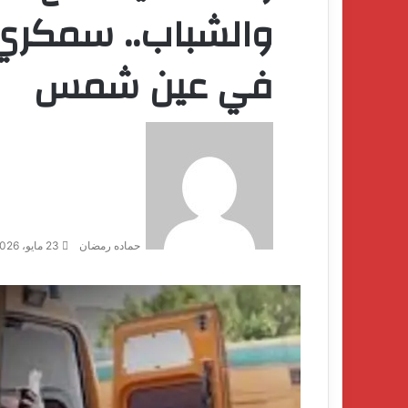
والشباب.. سمكري 
في عين شمس
حماده رمضان
23 مايو، 2026