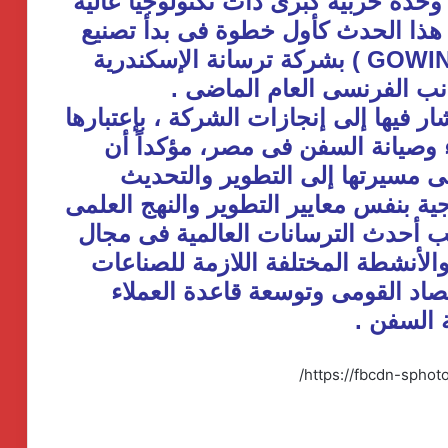
ء وحدة حربية كبرى ذات تكنولوجيا عالية
هذا الحدث كأول خطوة فى بدأ تصنيع
أول (3) سفن حربية من طراز ( GOWIND ) بشركة ترسانة الإسكندرية
انب الفرنسى العام الماضى .
ار فيها إلى إنجازات الشركة ، بإعتبارها
ء وصيانة السفن فى مصر، مؤكداً أن
 مسيرتها إلى التطوير والتحديث
اجية بنفس معايير التطوير والنهج العلمى
كب أحدث الترسانات العالمية فى مجال
والأنشطة المختلفة اللازمة للصناعات
صاد القومى وتوسعة قاعدة العملاء
 السفن .