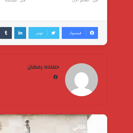
لينكدإن
فيسبوك
تويتر
حماده رمضان
فيسبوك
أقرأ التالي