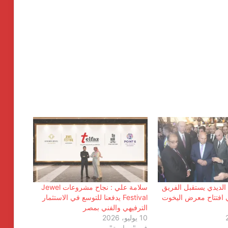
انطلاق شركة « ZEE Properties» بالسوق
العقاري المصري بمحفظة مشروعات
مستهدفة تتجاوز ٢٠ مليار جنيه
ح الديدي يستقبل الفريق
سلامة علي : نجاح مشروعات Jewel
 افتتاح معرض اليخوت
Festival يدفعنا للتوسع في الاستثمار
الترفيهي والفني بمصر
افتتاح المبنى الرئيسي لمستشفى الناس
10 يوليو، 2026
باسم الراحل خميس عصفور
في "سياسة"