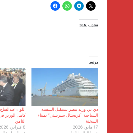
معجب بهذه:
مرتبط
دي بي ورلد مصر تستقبل السفينة
اللواء عبدالفتا
السياحية “كريستال سيرينيتي” بميناء
كامل الوزير في
السخنة
الثامن
17 مايو، 2026
8 فبراير، 2026
في "العالم الان"
في "سياسة"