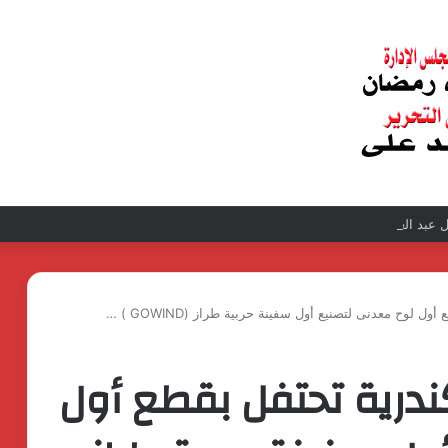
عبد الغفار فولي.. قيادة إدارية ناجحة على رأس فرع إيرادات طامية
لوح معدنى لتصنيع أول سفينة حربية طراز (GOWIND ) …
ندرية تحتفل بقطع أول