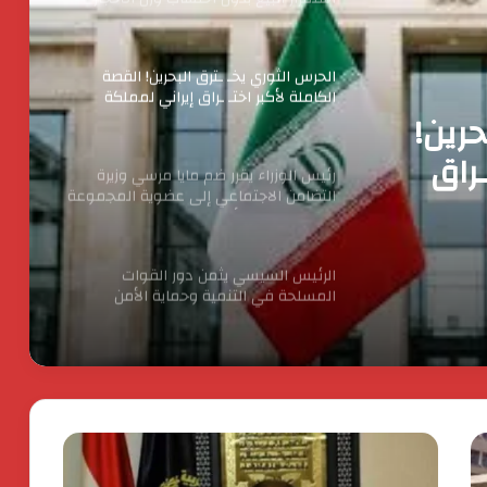
البحرين؟
رئيس الوزراء يقرر ضم مايا مرسي وزيرة
التضامن الاجتماعي إلى عضوية المجموعة
الوزارية لريادة الأعمال
ا مرسي
إلى
الرئيس السيسي يثمن دور القوات
المسلحة في التنمية وحماية الأمن
لريادة
القومي
حرين!
الدكتور محسن السيد.. نموذج للإدارة
الناجحة والانضباط المهنى بأوقاف الفيوم
ـراق
انطلاق شركة « ZEE Properties» بالسوق
العقاري المصري بمحفظة مشروعات
مستهدفة تتجاوز ٢٠ مليار جنيه
افتتاح المبنى الرئيسي لمستشفى الناس