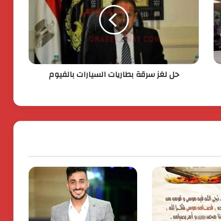
باسم الراحل خميس عصفور
ستيلانتس تكشف عن خطتها الاستراتيجية
بقيمة 60 مليار يورو. لتسريع النمو وتعزيز
الربحية
حل لغز سرقة بطاريات السيارات بالفيوم
جولدن تاون تستعد لطرح اكبر ” Business
City ” تجارى اداى فندقى ينطلق من الداون
تاون
اكس بينج “XPENG” تتصدر مبيعات فئة
السيارات الكهربائية الفاخرة في مصر خلال
أبريل 2026
كردان جولد تضع معيارًا جديدًا للشفافية :
استمرار البيع بدون احتساب وزن الأحجار
والفصوص ولا زيادة في قيمة المصنعية
حتي يناير المقبل
الحرس الثوري يخـ ـترق البحرين! القصة