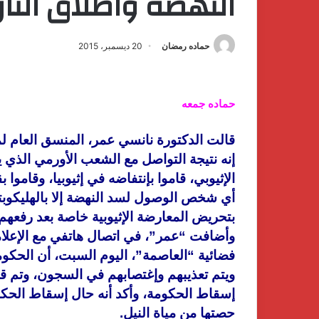
النهضة واطلاق النار
حماده رمضان
20 ديسمبر، 2015
حماده جمعه
قالت الدكتورة نانسي عمر، المنسق العام لمش
الإثيوبي، قاموا بإنتفاضه في إثيوبيا، وقامو
أي شخص الوصول لسد النهضة إلا بالهليكوبتر،
بتحريض المعارضة الإثيوبية خاصة بعد رفعهم
وأضافت “عمر”، في اتصال هاتفي مع الإعلا
فضائية “العاصمة”، اليوم السبت، أن الحكومة ا
ويتم تعذيبهم وإغتصابهم في السجون، وتم ق
إسقاط الحكومة، وأكد أنه حال إسقاط الحكوم
حصتها من مياة النيل.