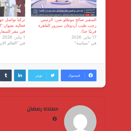
السفير صالح موطلو شن: الرئيس
تركيا تواصل جه
رجب طيب أردوغان سيزور القاهرة
فعالية بعنوان “
قريبًا جدًا.
في مقر السفارة 
17 يناير، 2026
1 يناير، 2026
في "سياسة"
في "العالم الان
لينكدإن
فيسبوك
تويتر
حماده رمضان
فيسبوك