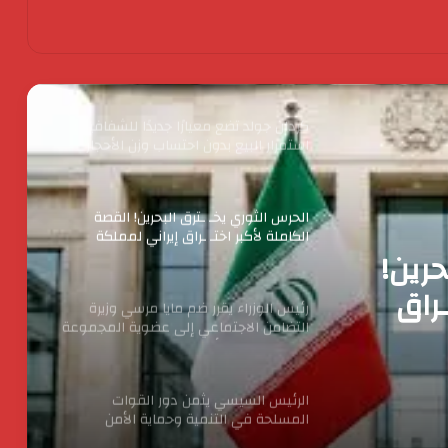
كردان جولد تضع معيارًا جديدًا للشفافية :
استمرار البيع بدون احتساب وزن الأحجار
والفصوص ولا زيادة في قيمة المصنعية
حتي يناير المقبل
الحرس الثوري يخـ ـترق البحرين! القصة
الكاملة لأكبر اختـ ـراق إيراني لمملكة
البحرين؟
رئيس الوزراء يقرر ضم مايا مرسي وزيرة
التضامن الاجتماعي إلى عضوية المجموعة
الوزارية لريادة الأعمال
ا مرسي
إلى
الرئيس السيسي يثمن دور القوات
المسلحة في التنمية وحماية الأمن
لريادة
القومي
حرين!
الدكتور محسن السيد.. نموذج للإدارة
الناجحة والانضباط المهنى بأوقاف الفيوم
ـراق