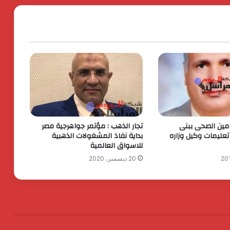
كردان جولد تضع معيارًا جديدًا للشفافية :
استمرار البيع بدون احتساب وزن الأحجار
والفصوص ولا زيادة في قيمة المصنعية
حتي يناير المقبل
الحرس الثوري يخـ ـترق البحرين! القصة
الكاملة لأكبر اختـ ـراق إيراني لمملكة
البحرين؟
رئيس الوزراء يقرر ضم مايا مرسي وزيرة
ين الصحى ببنى
تجار الذهب : مؤتمر جواهرجية مصر
التضامن الاجتماعي إلى عضوية المجموعة
عليمات وكيل وزاره
بداية نفاذ المشغولات الذهبية
الوزارية لريادة الأعمال
للاسواق العالمية
20 ديسمبر، 2020
الرئيس السيسي يثمن دور القوات
المسلحة في التنمية وحماية الأمن
القومي
الدكتور محسن السيد.. نموذج للإدارة
الناجحة والانضباط المهنى بأوقاف الفيوم