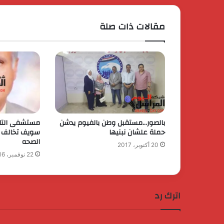
مقالات ذات صلة
بالصور…مستقبل وطن بالفيوم يدشن
مستشفى التام
حملة علشان نبنيها
سويف تخالف ت
الصحه
20 أكتوبر، 2017
22 نوفمبر، 2016
اترك رد