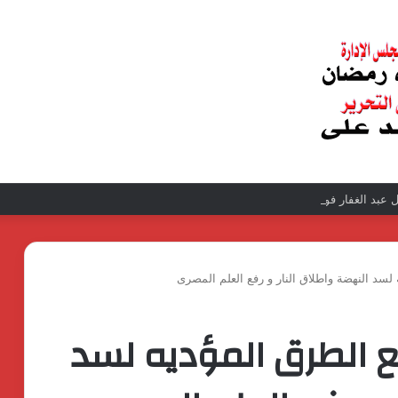
عبد الغفار فولي.. قيادة إدارية ناجحة على رأس فرع إيرادات طامية
لسد النهضة واطلاق النار و رفع العلم المصرى
ع الطرق المؤديه لسد