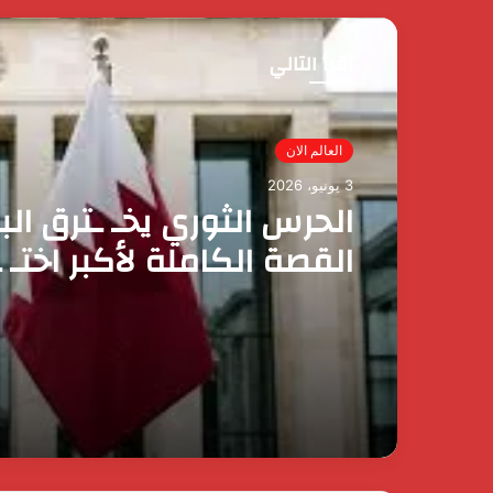
أقرأ التالي
العالم الان
3 يونيو، 2026
الحرس الثوري يخـ ـترق الب
القصة الكاملة لأكبر اختـ 
إيراني لمملكة البحرين؟