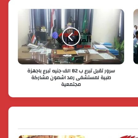
انطلاق شركة « ZEE Properties» بالسوق
العقاري المصري بمحفظة مشروعات
مستهدفة تتجاوز ٢٠ مليار جنيه
افتتاح المبنى الرئيسي لمستشفى الناس
باسم الراحل خميس عصفور
سرور تقبل تبرع ب 82 الف جنيه تبرع باجهزة
ستيلانتس تكشف عن خطتها الاستراتيجية
طبية لمستشفى رمد اشمون مشاركة
بقيمة 60 مليار يورو. لتسريع النمو وتعزيز
مجتمعية
الربحية
جولدن تاون تستعد لطرح اكبر ” Business
City ” تجارى اداى فندقى ينطلق من الداون
تاون
اكس بينج “XPENG” تتصدر مبيعات فئة