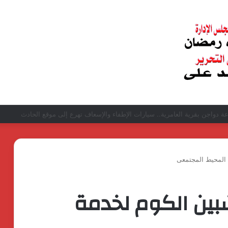
د الغفار فولي.. قيادة إدارية ناجحة على رأس فرع إيرادات طامية
 المحيط المجتمعى
بين الكوم لخدمة