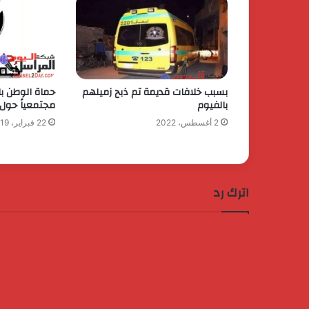
بسبب خلافات قديمة تم ذبح زميلهم
حماة الوطن بال
بالفيوم
مجتمعياً حول 
2 أغسطس، 2022
22 فبراير، 2019
اترك رد