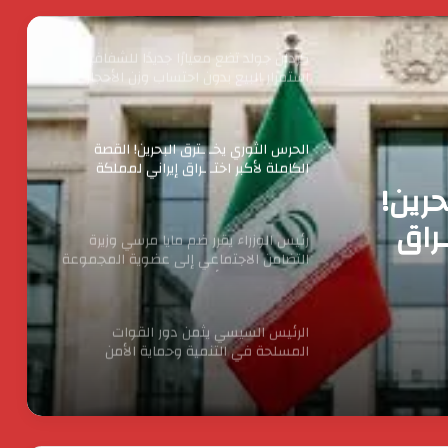
أبريل 2026
كردان جولد تضع معيارًا جديدًا للشفافية :
استمرار البيع بدون احتساب وزن الأحجار
والفصوص ولا زيادة في قيمة المصنعية
حتي يناير المقبل
الحرس الثوري يخـ ـترق البحرين! القصة
الكاملة لأكبر اختـ ـراق إيراني لمملكة
حرين!
البحرين؟
ـراق
رئيس الوزراء يقرر ضم مايا مرسي وزيرة
التضامن الاجتماعي إلى عضوية المجموعة
الوزارية لريادة الأعمال
الرئيس السيسي يثمن دور القوات
المسلحة في التنمية وحماية الأمن
القومي
الدكتور محسن السيد.. نموذج للإدارة
الناجحة والانضباط المهنى بأوقاف الفيوم