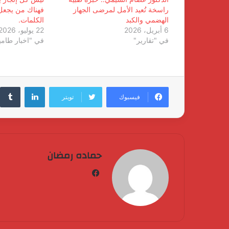
راسخة تُعيد الأمل لمرضى الجهاز
فهناك من يجعل 
الهضمي والكبد
الكلمات.
6 أبريل، 2026
22 يوليو، 2026
في "تقارير"
في "اخبار طامي
لينكدإن
فيسبوك
تويتر
حماده رمضان
فيسبوك