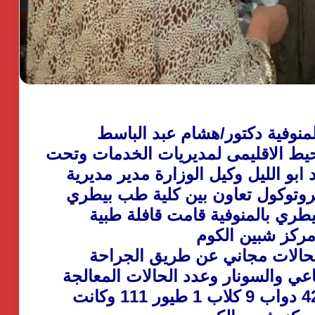
منوفية دكتور/هشام عبد الباسط
يط الاقليمى لمديريات الخدمات وتحت
ابو الليل وكيل الوزارة مدير مديرية
بروتوكول تعاون بين كلية طب بيطري
طري بالمنوفية قامت قافلة طبية
 مركز شبين الكوم
الحالات مجاني عن طريق الجراحة
ناعي والسونار وعدد الحالات المعالجة
ماعز واغنام 39 جاموس 57 ابقار 42 دواب 9 كلاب 1 طيور 111 وكانت