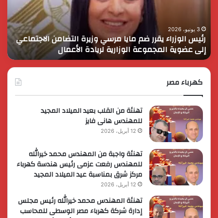
مرسي
الم
وزيرة
في
التضامن
التن
3 يونيو، 2026
رئيس الوزراء يقرر ضم مايا مرسي وزيرة التضامن الاجتماعي
ا
الاجتماعي
وحم
إلى عضوية المجموعة الوزارية لريادة الأعمال
و
إلى
الأ
عضوية
الق
المجموعة
الوزارية
كهرباء مصر
لريادة
الأعمال
تهنئة من القلب بعيد الميلاد المجيد
للمهندس هانى فايز
12 أبريل، 2026
تهنئة واجبة من المهندس محمد خيرالله
للمهندس رفعت عزمى رئيس هندسة كهرباء
مركز شرق بمناسبة عيد الميلاد المجيد
12 أبريل، 2026
تهنئة المهندس محمد خيرالله رئيس مجلس
إدارة شركة كهرباء مصر الوسطى للمحاسب