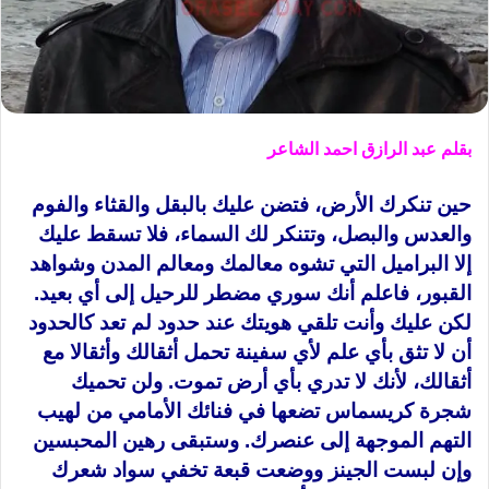
بقلم عبد الرازق احمد الشاعر
حين تنكرك الأرض، فتضن عليك بالبقل والقثاء والفوم
والعدس والبصل، وتتنكر لك السماء، فلا تسقط عليك
إلا البراميل التي تشوه معالمك ومعالم المدن وشواهد
القبور، فاعلم أنك سوري مضطر للرحيل إلى أي بعيد.
لكن عليك وأنت تلقي هويتك عند حدود لم تعد كالحدود
أن لا تثق بأي علم لأي سفينة تحمل أثقالك وأثقالا مع
أثقالك، لأنك لا تدري بأي أرض تموت. ولن تحميك
شجرة كريسماس تضعها في فنائك الأمامي من لهيب
التهم الموجهة إلى عنصرك. وستبقى رهين المحبسين
وإن لبست الجينز ووضعت قبعة تخفي سواد شعرك