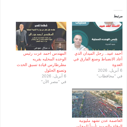
مرتبط
أحمد عبيد.. رجل الميدان الذي
المهندس احمد عزت رئيس
أعاد الانضباط وصنع الفارق في
الوحده المحليه بقريه
العدوة
مطرطارس قيادة تسبق الحدث
6 أبريل، 2026
وتصنع الحلول
في "محافظات"
6 أبريل، 2026
في "مصر الآن"
العاصمة عدن تشهد مليونية
الوفاء والصمود تأييداً للمجلس