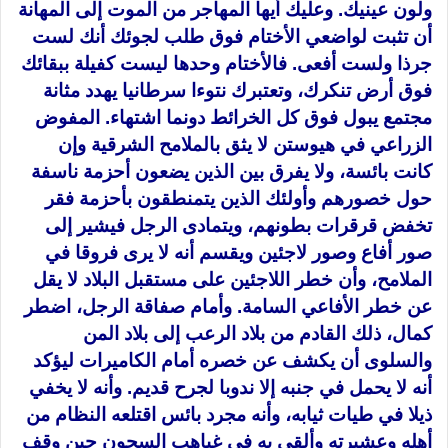
ولون عينيك. وعليك أيها المهاجر من الموت إلى المهانة
أن تثبت لواضعي الأختام فوق طلب لجوئك أنك لست
جرذا ولست أفعى. فالأختام وحدها ليست كفيلة ببقائك
فوق أرض تنكرك، وتعتبرك نتوءا سرطانيا يهدد مثانة
مجتمع يبول فوق كل الخرائط دونما اشتهاء. المفوض
الزراعي في هيوستن لا يثق بالملامح الشرقية وإن
كانت بائسة، ولا يفرق بين الذين يضعون أحزمة ناسفة
حول خصورهم وأولئك الذين يتمنطقون بأحزمة فقر
تخفض قرقرات بطونهم، ويتمادى الرجل فيشير إلى
صور أفاع وصور لاجئين ويقسم أنه لا يرى فروقا في
الملامح، وأن خطر اللاجئين على مستقبل البلاد لا يقل
عن خطر الأفاعي السامة. وأمام صفاقة الرجل، اضطر
كمال، ذلك القادم من بلاد الرعب إلى بلاد المن
والسلوى أن يكشف عن خصره أمام الكاميرات ليؤكد
أنه لا يحمل في جنبه إلا ندوبا لجرح قديم. وأنه لا يخفي
ذيلا في طيات ثيابه، وأنه مجرد بائس اقتلعه النظام من
أهله وعشيرته وألقى به في غياهب السجون حين وقف