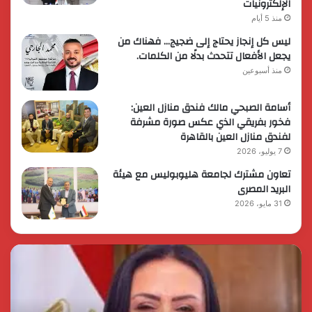
الإلكترونيات
منذ 5 أيام
ليس كل إنجاز يحتاج إلى ضجيج… فهناك من
يجعل الأفعال تتحدث بدلًا من الكلمات.
منذ أسبوعين
أسامة الصبحي مالك فندق منازل العين:
فخور بفريقي الذي عكس صورة مشرفة
لفندق منازل العين بالقاهرة
7 يوليو، 2026
تعاون مشترك لجامعة هليوبوليس مع هيئة
البريد المصرى
31 مايو، 2026
رئيس
الر
الوزراء
الس
يقرر
يثم
ضم
دور
مايا
الق