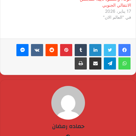
الانتقالي الجنوبي
17 يناير، 2026
في "العالم الان"
لينكدإن
بينتيريست
ماسنجر
واتساب
تيلقرام
مشاركة عبر البريد
طباعة
حماده رمضان