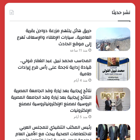
ترويجية
وتوسع
حصرية
نشر حديثا
عالمي
لعملائها
حريق هائل يلتهم مزرعة دواجن بقرية
العامرية.. سيارات الإطفاء والإسعاف تهرع
إلى موقع الحادث
منذ 11 ساعة
المحاسب محمد نبيل عبد الغفار فولي..
قيادة إدارية ناجحة على رأس فرع إيرادات
طامية
منذ 4 أيام
نتائج إيجابية بعد زيارة وفد الجامعة المصرية
النتائج إيجابية بعد زيارة وفد الجامعة المصرية
الروسية لمصنع الإلكترونياتروسية لمصنع
الإلكترونيات
منذ 5 أيام
رئيس المكتب التنفيذي للمجلس العربي
للاختصاصات الصحية يبحث مع الأمين العام