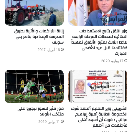
وزير النقل يتابع الاستعدادات
إزالة التراكمات والأتربة بطريق
النهائية لمحطات المرحلة الرابعة
المدرسة الإعدادية بناصر بنى
للخط الثالث لمترو الأنفاق تمهيداً
سويف
لافتتاحها قبل عيد الأضحى
16 أبريل، 2017
المبارك
17 يوليو، 2020
الشربينى وزير التعليم أفتقد شرف
فوز مثير لنسور نيجيريا على
الخصومة الطالبة أميرة إبراهيم
منتخب الأولاد
عراقى ؛ قررت أن أُسعِد أهلى
11 يوليو، 2019
فأجتهدت من أجلهم