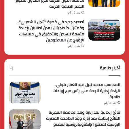
لجامعة الدول العربية تعزيز التعاون لتطوير
النظم الصحية العربية
منذ 5 أيام
تصعيد جديد في قضية “أنجل الشعيبي”..
وقفتان احتجاجيتان بعدن تطالبان بإعادة
متهمة للسجن والتحقيق في ملابسات
الإفراج عن المحكومين
منذ 5 أيام
أخبار طامية
المحاسب محمد نبيل عبد الغفار فولي..
قيادة إدارية ناجحة على رأس فرع إيرادات
طامية
منذ 4 أيام
نتائج إيجابية بعد زيارة وفد الجامعة المصرية
النتائج إيجابية بعد زيارة وفد الجامعة المصرية
الروسية لمصنع الإلكترونياتروسية لمصنع