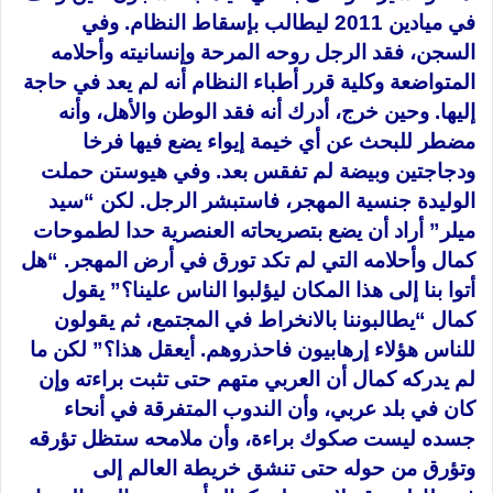
في ميادين 2011 ليطالب بإسقاط النظام. وفي
السجن، فقد الرجل روحه المرحة وإنسانيته وأحلامه
المتواضعة وكلية قرر أطباء النظام أنه لم يعد في حاجة
إليها. وحين خرج، أدرك أنه فقد الوطن والأهل، وأنه
مضطر للبحث عن أي خيمة إيواء يضع فيها فرخا
ودجاجتين وبيضة لم تفقس بعد. وفي هيوستن حملت
الوليدة جنسية المهجر، فاستبشر الرجل. لكن “سيد
ميلر” أراد أن يضع بتصريحاته العنصرية حدا لطموحات
كمال وأحلامه التي لم تكد تورق في أرض المهجر. “هل
أتوا بنا إلى هذا المكان ليؤلبوا الناس علينا؟” يقول
كمال “يطالبوننا بالانخراط في المجتمع، ثم يقولون
للناس هؤلاء إرهابيون فاحذروهم. أيعقل هذا؟” لكن ما
لم يدركه كمال أن العربي متهم حتى تثبت براءته وإن
كان في بلد عربي، وأن الندوب المتفرقة في أنحاء
جسده ليست صكوك براءة، وأن ملامحه ستظل تؤرقه
وتؤرق من حوله حتى تنشق خريطة العالم إلى