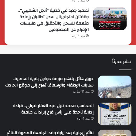
منذ 5 أيام
تصعيد جديد في قضية “أنجل الشعيبي”..
وقفتان احتجاجيتان بعدن تطالبان بإعادة
متهمة للسجن والتحقيق في ملابسات
الإفراج عن المحكومين
منذ 5 أيام
نـشر حديثاً
حريق هائل يلتهم مزرعة دواجن بقرية العامرية..
سيارات الإطفاء والإسعاف تهرع إلى موقع الحادث
منذ 11 ساعة
المحاسب محمد نبيل عبد الغفار فولي.. قيادة
إدارية ناجحة على رأس فرع إيرادات طامية
منذ 4 أيام
نتائج إيجابية بعد زيارة وفد الجامعة المصرية النتائج