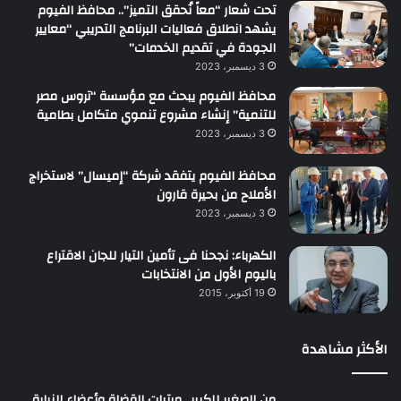
تحت شعار “معاً نُحقق التميز”.. محافظ الفيوم
يشهد انطلاق فعاليات البرنامج التدريبي “معايير
الجودة في تقديم الخدمات”
3 ديسمبر، 2023
محافظ الفيوم يبحث مع مؤسسة “تروس مصر
للتنمية” إنشاء مشروع تنموي متكامل بطامية
3 ديسمبر، 2023
محافظ الفيوم يتفقد شركة “إميسال” لاستخراج
الأملاح من بحيرة قارون
3 ديسمبر، 2023
الكهرباء: نجحنا فى تأمين التيار للجان الاقتراع
باليوم الأول من الانتخابات
19 أكتوبر، 2015
الأكثر مشاهدة
من الصغير للكبير.. مرتبات القضاة وأعضاء النيابة