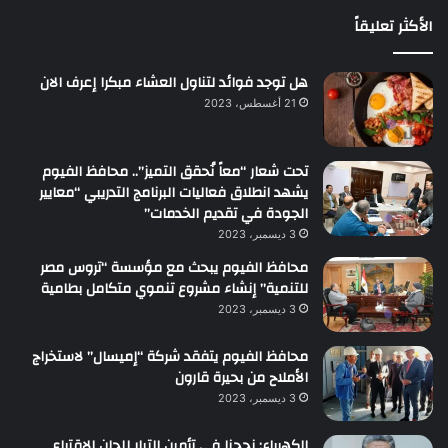
الأكثر تعليقاً
هل توجد فوائد لتناول العشاء مبكرا إعرف الان
21 أغسطس، 2023
تحت شعار “معاً نُحقق التميز”.. محافظ الفيوم
يشهد انطلاق فعاليات البرنامج التدريبي “معايير
الجودة في تقديم الخدمات”
3 ديسمبر، 2023
محافظ الفيوم يبحث مع مؤسسة “تروس مصر
للتنمية” إنشاء مشروع تنموي متكامل بطامية
3 ديسمبر، 2023
محافظ الفيوم يتفقد شركة “إميسال” لاستخراج
الأملاح من بحيرة قارون
3 ديسمبر، 2023
الكهرباء: نجحنا فى تأمين التيار للجان الاقتراع