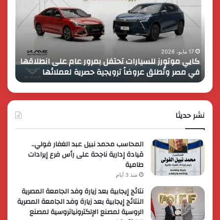
تحتفل
رايز
بمرور
اب
عام
الـ
على
13
انطلاقها
بالمت
17 مايو، 2026
8 فبراير، 2026
كايي موتورز للسيارات تحتفل بمرور عام على انطلاقها
في
المصر
في مصر وتُطلق عروضاً ترويجية حصرية لعملائها
الك
مصر
الكبير
وتُطلق
برؤية
عروضاً
جديدة
ترويجية
وتوسع
حصرية
نشر حديثا
عالمي
لعملائها
المحاسب محمد نبيل عبد الغفار فولي..
قيادة إدارية ناجحة على رأس فرع إيرادات
طامية
منذ 3 أيام
نتائج إيجابية بعد زيارة وفد الجامعة المصرية
النتائج إيجابية بعد زيارة وفد الجامعة المصرية
الروسية لمصنع الإلكترونياتروسية لمصنع