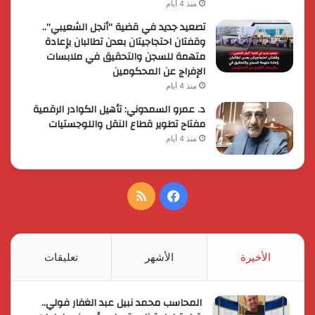
منذ 4 أيام
تصعيد جديد في قضية “أنجل الشعيبي”..
وقفتان احتجاجيتان بعدن تطالبان بإعادة
متهمة للسجن والتحقيق في ملابسات
الإفراج عن المحكومين
منذ 4 أيام
د. عمرو السمدوني: تأهيل الكوادر الرقمية
مفتاح تطوير قطاع النقل واللوجستيات
منذ 4 أيام
فيسبوك
ملخص
الموقع
RSS
الأخيرة
الأشهر
تعليقات
المحاسب محمد نبيل عبد الغفار فولي..