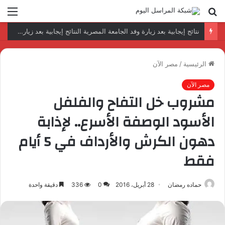
بحث
الق
عن
رئيس المكتب التنفيذي للمجلس العربي للاختصاصات الصحية يبحث مع الأمين العام لجامعة الدول العربية تعزيز التعاون لتطوير النظم الصحية العربية
الرئيسية
/
مصر الآن
مصر الآن
مشروب خل التفاح والفلفل
الأسود الوصفة الأسرع.. لإذابة
دهون الكرش والأرداف في 5 أيام
فقط
حماده رمضان
28 أبريل، 2016
0
336
دقيقة واحدة