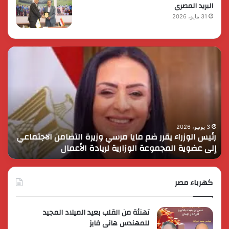
البريد المصرى
31 مايو، 2026
رئيس
الر
الوزراء
الس
يقرر
يثم
ضم
دور
مايا
الق
مرسي
الم
وزيرة
في
التضامن
التن
3 يونيو، 2026
رئيس الوزراء يقرر ضم مايا مرسي وزيرة التضامن الاجتماعي
ا
الاجتماعي
وحم
إلى عضوية المجموعة الوزارية لريادة الأعمال
و
إلى
الأ
عضوية
الق
المجموعة
الوزارية
كهرباء مصر
لريادة
الأعمال
تهنئة من القلب بعيد الميلاد المجيد
للمهندس هانى فايز