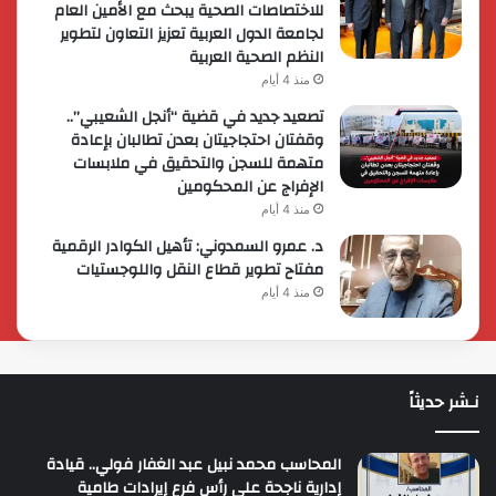
للاختصاصات الصحية يبحث مع الأمين العام
لجامعة الدول العربية تعزيز التعاون لتطوير
النظم الصحية العربية
منذ 4 أيام
تصعيد جديد في قضية “أنجل الشعيبي”..
وقفتان احتجاجيتان بعدن تطالبان بإعادة
متهمة للسجن والتحقيق في ملابسات
الإفراج عن المحكومين
منذ 4 أيام
د. عمرو السمدوني: تأهيل الكوادر الرقمية
مفتاح تطوير قطاع النقل واللوجستيات
منذ 4 أيام
نـشر حديثاً
المحاسب محمد نبيل عبد الغفار فولي.. قيادة
إدارية ناجحة على رأس فرع إيرادات طامية