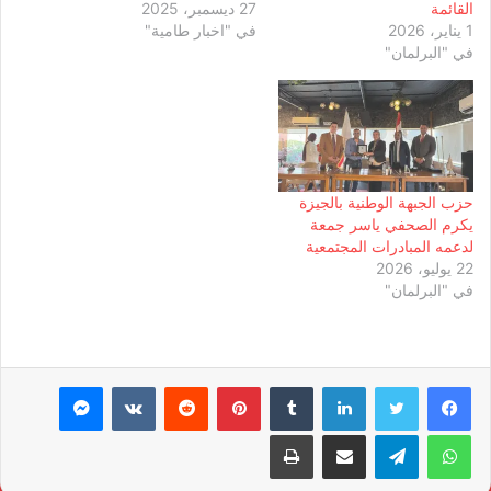
القائمة
27 ديسمبر، 2025
1 يناير، 2026
في "اخبار طامية"
في "البرلمان"
حزب الجبهة الوطنية بالجيزة
يكرم الصحفي ياسر جمعة
لدعمه المبادرات المجتمعية
22 يوليو، 2026
في "البرلمان"
لينكدإن
بينتيريست
ماسنجر
واتساب
تيلقرام
مشاركة عبر البريد
طباعة